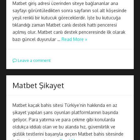
Matbet giriş adresi üzerinden siteye bağlananlar ana
sayfayı görüntüledikten sonra sayfanın sol alt köşesinde
yeşil renkli bir kutucuk göreceklerdir. İşte bu kutucuğa
tıklandığı zaman Matbet canlı destek hattı penceresi
açılmış olur. Matbet canlı destek penceresinde ilk olarak
bazı güncel duyurular …
Read More »
Leave a comment
Matbet Şikayet
Matbet kaçak bahis sitesi Türkiye’nin hakkında en az
şikayet yapılan şans oyunları platformlarının başında
geliyor. Para yatırma ve para çekme gibi konularda
oldukça iddialı olan ve bu alanda hız, güvenilirlik ve
gizlilik testlerini başarıyla geçen Matbet bahis sitesinde