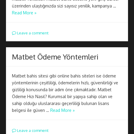
üzerinden ulaştığınızda sizi sayısız yenilik, kampanya …
Read More »
Leave a comment
Matbet Ödeme Yöntemleri
Matbet bahis sitesi gibi online bahis siteleri ise ödeme
yöntemlerinin çeşitliliği, ödemelerin hızlı, güvenilirliği ve
gizliliği konusunda bir adım öne çıkmaktadır. Matbet
Ödeme Hızı Nasıl? Kurumsal bir yapıya sahip olan ve
sahip olduğu uluslararası geçerliliği bulunan lisans
belgesi ile güven …
Read More »
Leave a comment