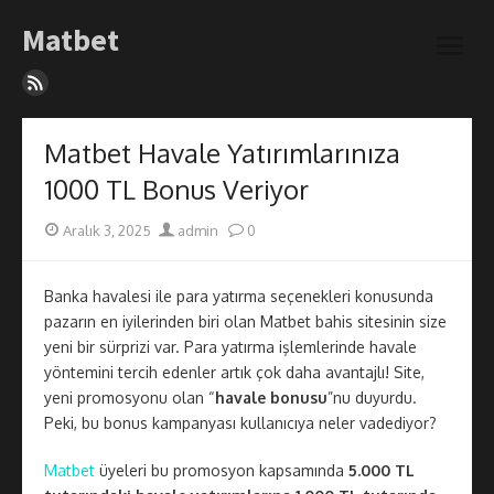
Skip
Matbet
to
open
content
menu
Matbet Havale Yatırımlarınıza
1000 TL Bonus Veriyor
Posted
Author
Aralık 3, 2025
admin
0
on
Banka havalesi ile para yatırma seçenekleri konusunda
pazarın en iyilerinden biri olan Matbet bahis sitesinin size
yeni bir sürprizi var. Para yatırma işlemlerinde havale
yöntemini tercih edenler artık çok daha avantajlı! Site,
yeni promosyonu olan “
havale bonusu
”nu duyurdu.
Peki, bu bonus kampanyası kullanıcıya neler vadediyor?
Matbet
üyeleri bu promosyon kapsamında
5.000 TL