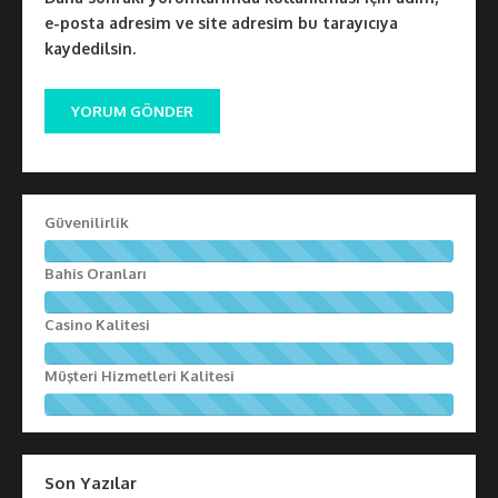
e-posta adresim ve site adresim bu tarayıcıya
kaydedilsin.
Güvenilirlik
1
0
Bahis Oranları
0
1
%
0
Casino Kalitesi
C
0
1
o
%
0
Müşteri Hizmetleri Kalitesi
m
C
0
1
p
o
%
0
l
m
C
0
e
p
o
%
t
l
Son Yazılar
m
C
e