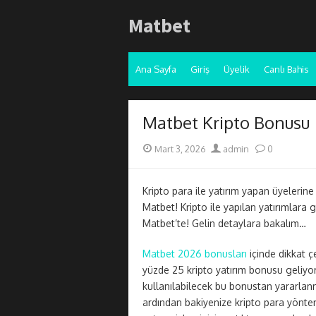
Skip
Matbet
to
content
Ana Sayfa
Giriş
Üyelik
Canlı Bahis
Matbet Kripto Bonusu
Posted
Author
Mart 3, 2026
admin
0
on
Kripto para ile yatırım yapan üyelerine
Matbet! Kripto ile yapılan yatırımlar
Matbet’te! Gelin detaylara bakalım…
Matbet 2026 bonusları
içinde dikkat 
yüzde 25 kripto yatırım bonusu geliyo
kullanılabilecek bu bonustan yararlan
ardından bakiyenize kripto para yöntem