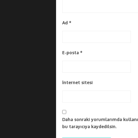
Ad
*
E-posta
*
İnternet sitesi
Daha sonraki yorumlarımda kullanıl
bu tarayıcıya kaydedilsin.