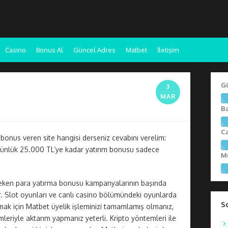
Casino
Bonus Al
Güncel Adres
Matbet
İletişim
Gü
3
MAR
Ba
Ca
 bonus veren site hangisi derseniz cevabını verelim:
a günlük 25.000 TL’ye kadar yatırım bonusu sadece
Mü
çeken para yatırma bonusu kampanyalarının başında
r. Slot oyunları ve canlı casino bölümündeki oyunlarda
S
mak için Matbet üyelik işleminizi tamamlamış olmanız,
leriyle aktarım yapmanız yeterli. Kripto yöntemleri ile