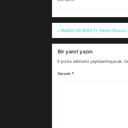
Yazı
«
Matbet QR 4000 TL Yatırım Bonusu
gezinmesi
Bir yanıt yazın
E-posta adresiniz yayınlanmayacak.
Ge
Yorum
*